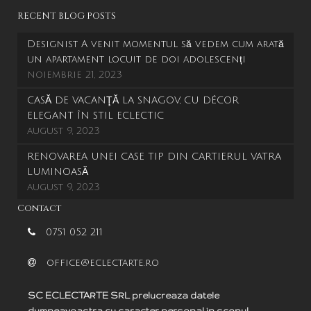
RECENT BLOG POSTS
Designist A venit momentul să vedem cum arată
un apartament locuit de doi adolescenți
noiembrie 21, 2023
CASĂ DE VACANŢĂ LA SNAGOV, CU DÉCOR
ELEGANT ÎN STIL ECLECTIC
august 9, 2023
RENOVAREA UNEI CASE TIP DIN CARTIERUL VATRA
LUMINOASĂ
august 9, 2023
Contact
0751 052 211
office@eclectarte.ro
SC ECLECTARTE SRL prelucreaza datele
dumneavoastra cu caracter personal in scopul