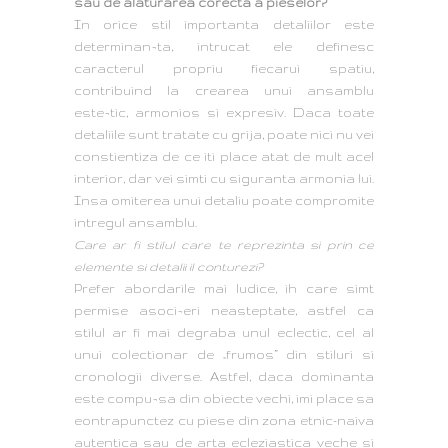
sau de alaturarea corecta a pieselor?
In orice stil importanta detaliilor este
determinan¬ta, intrucat ele definesc
caracterul propriu fiecarui spatiu,
contribuind la crearea unui ansamblu
este¬tic, armonios si expresiv. Daca toate
detaliile sunt tratate cu grija, poate nici nu vei
constientiza de ce iti place atat de mult acel
interior, dar vei simti cu siguranta armonia lui.
Insa omiterea unui detaliu poate compromite
intregul ansamblu.
Care ar fi stilul care te reprezinta si prin ce
elemente si detalii il conturezi?
Prefer abordarile mai ludice, ih care simt
permise asoci¬eri neasteptate, astfel ca
stilul ar fi mai degraba unul eclectic, cel al
unui colectionar de „frumos” din stiluri si
cronologii diverse. Astfel, daca dominanta
este compu¬sa din obiecte vechi, imi place sa
eontrapunctez cu piese din zona etnic-naiva
autentica sau de arta ecleziastica veche si