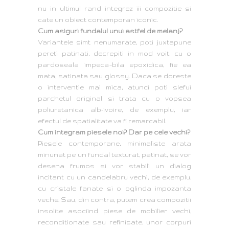
nu in ultimul rand integrez iii compozitie si
cate un obiect contemporan iconic.
Cum asiguri fundalul unui astfel de melanj?
Variantele simt nenumarate, poti juxtapune
pereti patinati, decrepiti in mod voit, cu o
pardoseala impeca¬bila epoxidica, fie ea
mata, satinata sau glossy. Daca se doreste
o interventie mai mica, atunci poti slefui
parchetul original si trata cu o vopsea
poliuretanica alb-ivoire, de exemplu, iar
efectul de spatialitate va fi remarcabil.
Cum integram piesele noi? Dar pe cele vechi?
Piesele contemporane, minimaliste arata
minunat pe un fundal texturat, patinat, se vor
desena frumos si vor stabili un dialog
incitant cu un candelabru vechi, de exemplu,
cu cristale fanate si o oglinda impozanta
veche. Sau, din contra, putem crea compozitii
insolite asociind piese de mobilier vechi,
reconditionate sau refinisate, unor corpuri