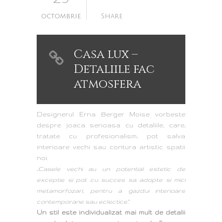
octombrie
Share
Casa lux –
Detaliile fac
atmosfera
Designerul Erna Berger Moise vorbeste
despre joaca serioasa cu detaliile, care,
tratate cu profesionalism, pot salva
interioare vechi sau contura artistic spatii
noi.
„Casele vechi au un potential estetic de
exceptie si pot cu succes sa adopte si mici
metamorfozari, pentru a gazdui interioare
contemporane sau eclectice”.
Un stil este individualizat mai mult de detalii