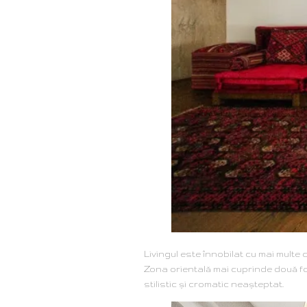
Livingul este înnobilat cu mai multe
Zona orientală mai cuprinde două foto
stilistic şi cromatic neaşteptat.