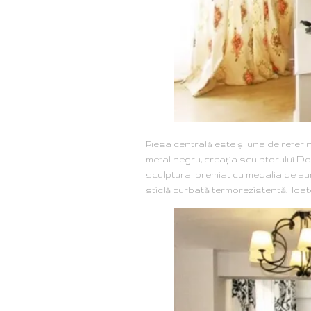
Piesa centrală este şi una de referin
metal negru, creaţia sculptorului Do
sculptural premiat cu medalia de au
sticlă curbată termorezistentă. Toat