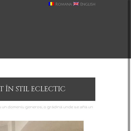
Romana
English
 ÎN STIL ECLECTIC
 cu un domeniu generos, o grădină unde se află un