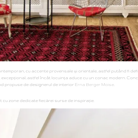
ontemporan, cu accente provensale şi orientale, astfel putând fi defi
excepţional, astfel încât locuinţa aduce cu un conac modern. Conce
fiind propuse de designerul de interior
Erna Berger Moise
.
act vizual
t cu zone dedicate fiecărei surse de inspiraţie.