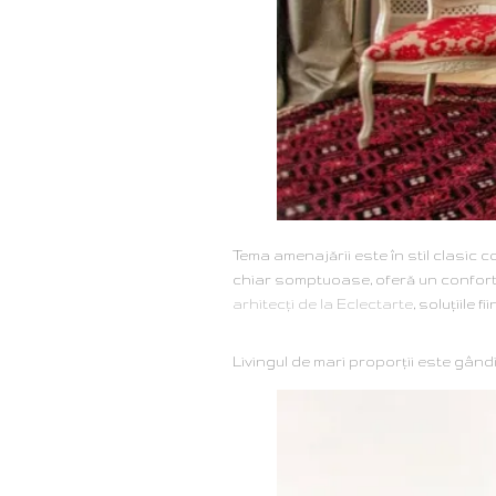
Tema amenajării este în stil clasic c
chiar somptuoase, oferă un confort 
arhitecţi de la Eclectarte
, soluţiile 
Piese cu mare imp
Livingul de mari proporţii este gândi