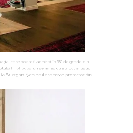
ţial care poate fi admirat în 360 de grade, din
ptului
FilioFocus
, un şemineu cu atribut artistic
 la Stuttgart. Şemineul are ecran protector din