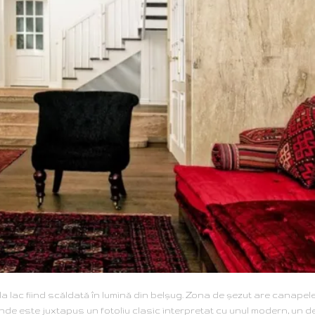
la lac fiind scăldată în lumină din belşug. Zona de şezut are canape
 unde este juxtapus un fotoliu clasic interpretat cu unul modern, un d