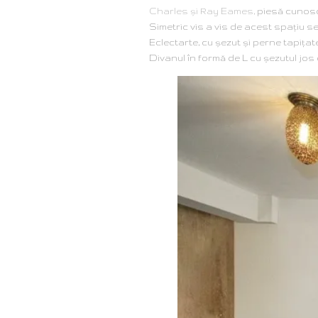
Charles şi Ray Eames,
piesă cunoscu
Simetric vis a vis de acest spaţiu se 
Eclectarte, cu şezut şi perne tapiţa
Divanul în formă de L cu şezutul jos 