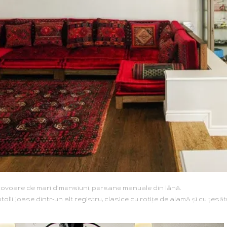
 covoare de mari dimensiuni, persane manuale din lână.
lii joase dintr-un alt registru, clasice cu rotiţe de alamă şi cu ţesă