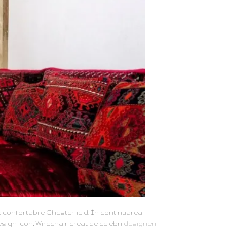
le confortabile Chesterfield. În continuarea
esign icon, Wirechair creat de celebri
designeri