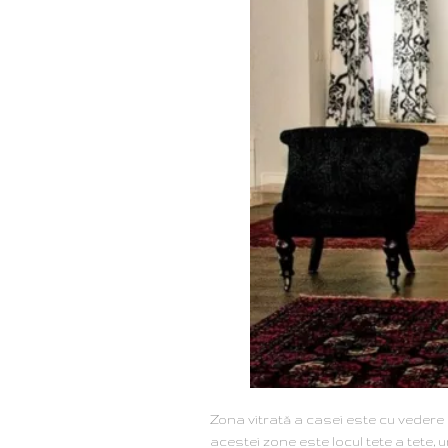
Zona vitrată a casei este cu vedere 
acestei zone este locul tete a tete,