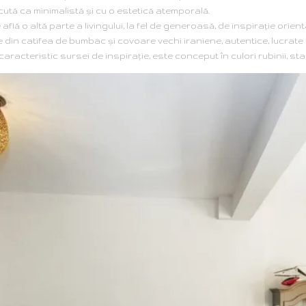
tă ca minimalistă şi cu o estetică atemporală.
află o altă parte a livingului, la fel de generoasă, de inspiraţie orie
te din catifea de bumbac şi covoare vechi iraniene, autentice, lucrate
caracteristic sursei de inspiraţie, este conceput în culori rubinii, st