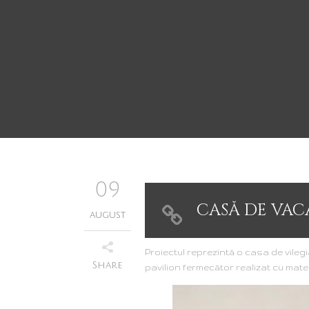
09
CASĂ DE VAC
august
Proiectul reprezintă o casa de vileg
Share
pavilion fermecător realizat cu mater