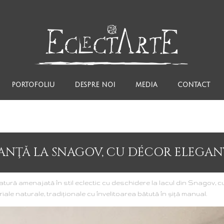
Blog
PORTOFOLIU
DESPRE NOI
MEDIA
CONTACT
ANŢĂ LA SNAGOV, CU DÉCOR ELEGANT
iatură amenajată în stil eclectic cu deschidere la lacul din Snagov,
iale naturale, tradiţionale cu învelitoarea bătută în şiţă manual.