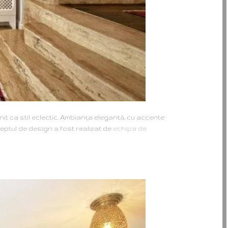
nit ca stil eclectic. Ambianţa elegantă, cu accente
ptul de design a fost realizat de
echipa de