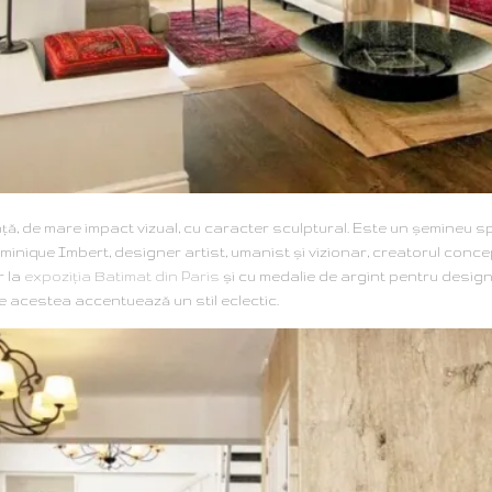
ţă, de mare impact vizual, cu caracter sculptural. Este un şemineu spa
minique Imbert, designer artist, umanist şi vizionar, creatorul conce
r la
expoziţia Batimat din Paris
şi cu medalie de argint pentru design
e acestea accentuează un stil eclectic.