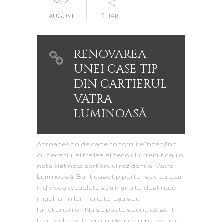
august
Share
RENOVAREA
UNEI CASE TIP
DIN CARTIERUL
VATRA
LUMINOASĂ
Aproape 6oo de case construite începând
cu deceniul al treilea al secolului trecut dau o
notă distinctă cartierului rezidenţial Vatra
Luminoasă. Sunt case tip parter sau cu etaj,
individuale, cuplate sau înşiruite, destinate
iniţial familiilor muncitoreşti sau
funcţionarilor. Nu se poate spune că sunt
foarte elegante, erau definite drept populare