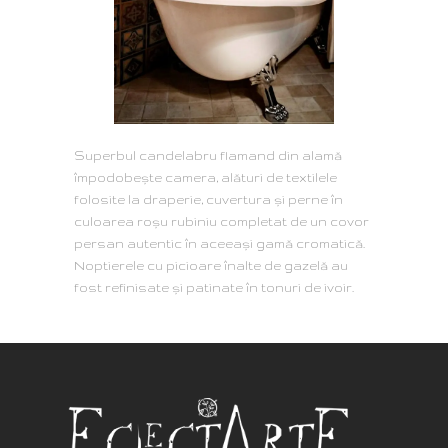
Superbul candelabru flamand din alamă
împodobește camera, alături de textilele
folosite la draperie, cuvertura și perne în
culoarea roșu rubiniu completat de un covor
persan autentic în aceeași gamă cromatică.
Noptierele cu picioare înalte de gazelă au
fost refinisate şi patinate în tonuri de ivoir.