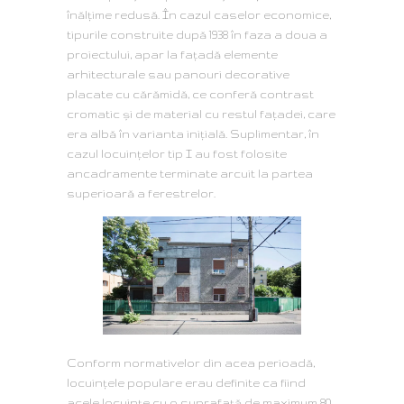
înălțime redusă. În cazul caselor economice,
tipurile construite după 1938 în faza a doua a
proiectului, apar la faţadă elemente
arhitecturale sau panouri decorative
placate cu cărămidă, ce conferă contrast
cromatic și de material cu restul fațadei, care
era albă în varianta inițială. Suplimentar, în
cazul locuințelor tip I au fost folosite
ancadramente terminate arcuit la partea
superioară a ferestrelor.
Conform normativelor din acea perioadă,
locuințele populare erau definite ca fiind
acele locuințe cu o suprafață de maximum 80