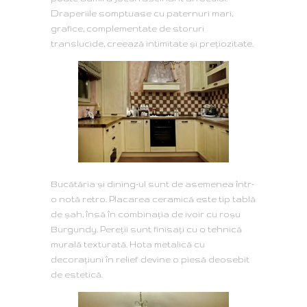
Draperiile somptuase cu paternuri mari,
grafice, complementate de storuri
translucide, creează intimitate și prețiozitate.
Bucătăria și dining-ul sunt de asemenea într-
o notă retro. Placarea ceramică este tip tablă
de șah, însă în combinația de ivoir cu roșu
Burgundy. Pereții sunt finisați cu o tehnică
murală texturată. Hota metalică cu
decorațiuni în relief devine o piesă deosebit
de estetică.