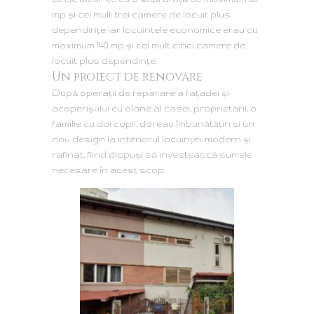
mp și cel mult trei camere de locuit plus
dependințe iar locuințele economice erau cu
maximum 140 mp și cel mult cinci camere de
locuit plus dependințe.
Un proiect de renovare
După operaţii de reparare a faţadei şi
acoperişului cu olane al casei, proprietarii, o
familie cu doi copii, doreau îmbunătăţiri şi un
nou design la interiorul locuinţei, modern şi
rafinat, fiind dispuşi să investească sumele
necesare în acest scop.