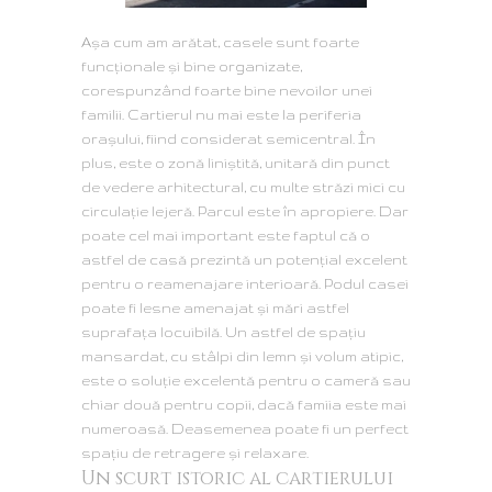
Aşa cum am arătat, casele sunt foarte
funcţionale şi bine organizate,
corespunzând foarte bine nevoilor unei
familii. Cartierul nu mai este la periferia
oraşului, fiind considerat semicentral. În
plus, este o zonă liniştită, unitară din punct
de vedere arhitectural, cu multe străzi mici cu
circulaţie lejeră. Parcul este în apropiere. Dar
poate cel mai important este faptul că o
astfel de casă prezintă un potenţial excelent
pentru o reamenajare interioară. Podul casei
poate fi lesne amenajat şi mări astfel
suprafaţa locuibilă. Un astfel de spaţiu
mansardat, cu stâlpi din lemn şi volum atipic,
este o soluţie excelentă pentru o cameră sau
chiar două pentru copii, dacă famiia este mai
numeroasă. Deasemenea poate fi un perfect
spaţiu de retragere şi relaxare.
Un scurt istoric al cartierului