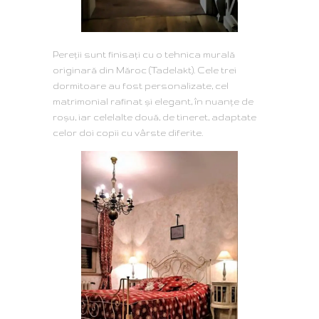
Pereții sunt finisați cu o tehnica murală
originară din Măroc (Tadelakt). Cele trei
dormitoare au fost personalizate, cel
matrimonial rafinat și elegant, în nuanțe de
roșu, iar celelalte două, de tineret, adaptate
celor doi copii cu vârste diferite.