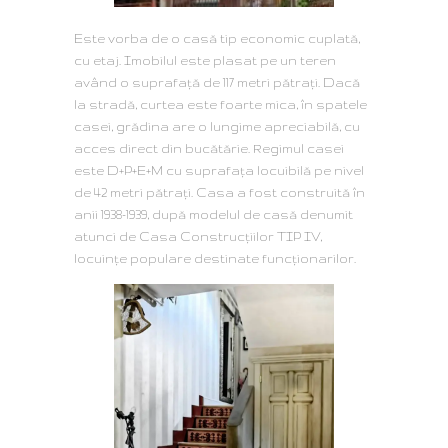
Este vorba de o casă tip economic cuplată,
cu etaj. Imobilul este plasat pe un teren
având o suprafaţă de 117 metri pătraţi. Dacă
la stradă, curtea este foarte mica, în spatele
casei, grădina are o lungime apreciabilă, cu
acces direct din bucătărie. Regimul casei
este D+P+E+M cu suprafaţa locuibilă pe nivel
de 42 metri pătraţi. Casa a fost construită în
anii 1938-1939, după modelul de casă denumit
atunci de Casa Construcţiilor TIP IV,
locuințe populare destinate funcționarilor.