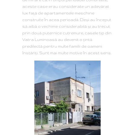
aceste case erau considerate un adevărat
lux faţă de apartamentele meschine
construite în acea perioadă. Deşi au început
să aibă o vechime considerabilă şi au trecut
prin două puternice cutremure, casele tip din
Vatra Luminoasă au devenit o ţintă
predilectă pentru multe familii de oameni
înstăriţi. Sunt mai multe motive în acest sens.