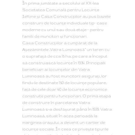
În prima jumătate a secolului al XX-lea
Societatea Comunală pentru Locuințe
Ieftine și Casa Construcțiilor au pus bazele
construirii de locuinţe individuale tip– case
moderne cu unul sau două etaje – pentru
familii de muncitori şi funcţionari.
Casa Construcțiilor a cumpărat de la
Așezămintele „Vatra Luminoasă” un teren cu
o suprafață de cca 15 ha, pe care a început
să construiască locuințe în 1934. Principalii
beneficiari ai locuințelor din Vatra
Luminoasă au fost muncitorii asigurați, lor
fiindu-le destinate 150 de locuințe populare,
față de cele doar 40 de locuințe economice
construite pentru funcționari. O primă etapă
de construire în parcelarea Vatra
Luminoasă s-a desfășurat până în 1939. Vatra
Luminoasă, situat în acea perioadă la
marginea oraşului, a devenit un cartier de
locuinţe sociale. În ceea ce privește tipurile