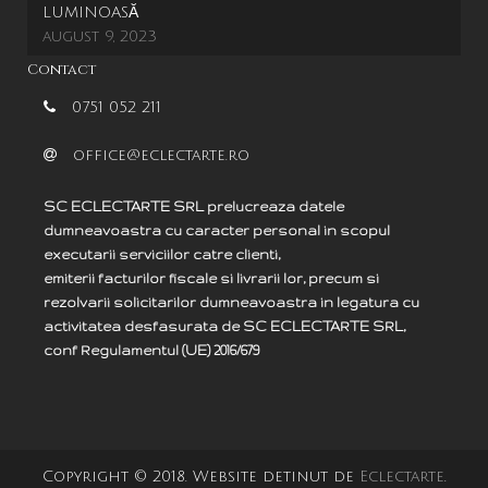
LUMINOASĂ
august 9, 2023
Contact
0751 052 211
office@eclectarte.ro
SC ECLECTARTE SRL prelucreaza datele
dumneavoastra cu caracter personal in scopul
executarii serviciilor catre clienti,
emiterii facturilor fiscale si livrarii lor, precum si
rezolvarii solicitarilor dumneavoastra in legatura cu
activitatea desfasurata de SC ECLECTARTE SRL,
c
onf
Regulamentul (UE) 2016/679
Copyright © 2018. Website detinut de
Eclectarte
.