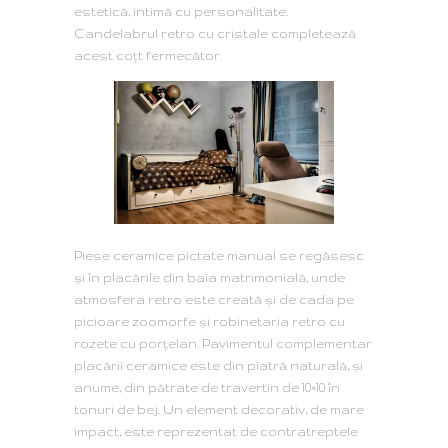
estetică, intimă cu personalitate.
Candelabrul retro cu cristale completează
acest coţt fermecător.
Piese ceramice pictate manual se regăsesc
și în placările din baia matrimonială, unde
atmosfera retro este creată și de cada pe
picioare zoomorfe și robinetaria retro cu
rozete cu porțelan. Pavimentul complementar
placării ceramice este din piatră naturală, și
anume, din pătrate de travertin de 10×10 în
tonuri de bej. Un element decorativ, de mare
impact, este reprezentat de contratreptele