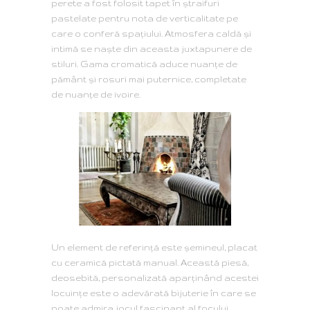
perete a fost folosit tapet în ștraifuri
pastelate pentru nota de verticalitate pe
care o conferă spațiului. Atmosfera caldă și
intimă se naște din aceasta juxtapunere de
stiluri. Gama cromatică aduce nuanțe de
pământ și rosuri mai puternice, completate
de nuanțe de ivoire.
Un element de referință este șemineul, placat
cu ceramică pictată manual. Această piesă,
deosebită, personalizată aparţinând acestei
locuințe este o adevărată bijuterie în care se
poate admira jocul fascinant al focului.