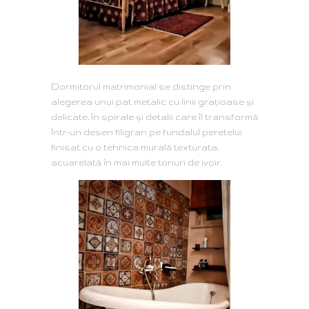
Dormitorul matrimonial se distinge prin
alegerea unui pat metalic cu linii grațioase şi
delicate, în spirale și detalii care îl transformă
într-un desen filigran pe fundalul peretelui
finisat cu o tehnica murală texturata,
acuarelată în mai multe tonuri de ivoir.