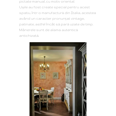
pictate manual, cu motiv oriental.
Ușile au fost create special pentru acest
spatiu, într-o manufactură din Italia, acestea
având un caracter pronunțat vintage,
patinate, astfel încât să pară uzate de timp.
Mânerele sunt de alama autentică
antichizată.