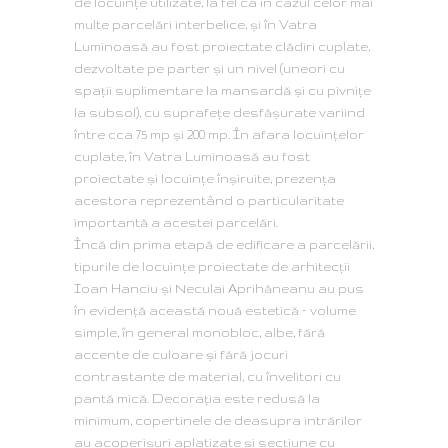
de locuințe utilizate, la fel ca în cazul celor mai
multe parcelări interbelice, și în Vatra
Luminoasă au fost proiectate clădiri cuplate,
dezvoltate pe parter și un nivel (uneori cu
spații suplimentare la mansardă și cu pivnițe
la subsol), cu suprafețe desfășurate variind
între cca 75 mp și 200 mp. În afara locuințelor
cuplate, în Vatra Luminoasă au fost
proiectate și locuințe înșiruite, prezența
acestora reprezentând o particularitate
importantă a acestei parcelări.
Încă din prima etapă de edificare a parcelării,
tipurile de locuințe proiectate de arhitecții
Ioan Hanciu și Neculai Aprihăneanu au pus
în evidență această nouă estetică – volume
simple, în general monobloc, albe, fără
accente de culoare și fără jocuri
contrastante de material, cu învelitori cu
pantă mică. Decorația este redusă la
minimum, copertinele de deasupra intrărilor
au acoperișuri aplatizate și secțiune cu