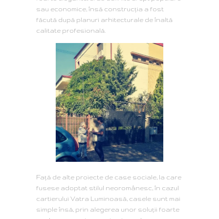
sau economice, însă construcţia a fost
făcută după planuri arhitecturale de înaltă
calitate profesională.
Faţă de alte proiecte de case sociale, la care
fusese adoptat stilul neoromânesc, în cazul
cartierului Vatra Luminoasă, casele sunt mai
simple însă, prin alegerea unor soluţii foarte