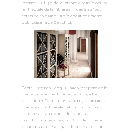
interiorului. Uşa de la intrare a fost înlocuită
iar treptele de la intrarea în casă au fost
refăcute, folosindu-se în acest caz piatra
dobrogeană de Başchioi.
Pentru lărgirea livingului, mica încăpere de la
parter, având destinaţia de birou, a fost
desfiinţată. Podul a fost amenajat, aici fiind
plasate dormitoarele celor doi copii. În plus,
proprietarii au dorit ca în living să fie
construit un şemineu, după modelul vilelor
occidentale iar soluţia adoptată a fost una