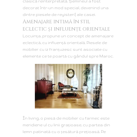
clasică reinterpretată. Şemineul a fost
decorat într-un mod special, devenind una
dintre piesele de reyisten'[ ale casei.
Amenajare intimă în stil
eclectic şi influenţe orientale
Locuința, propune un concept de amenajare
eclectică, cu influenţă orientală. Piesele de
mobilier cu iz franțuzesc sunt asociate cu
elemente ce te poartă cu gândul spre Maroc.
În living, o piesă de mobilier cu farmec este
meridiene ul cu linii grațioase, cu partea din
lemn patinată cu o țesătură prețioasă. Pe