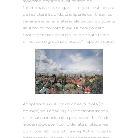
moderne, acestea sunt extrem de
funcţionale, bine organizate şi cu o structură
de rezistenţă solidă. Încăperile sunt mari cu
tavane înalte iar materialele de construcţie şi
finisare de calitate bună. Bucătăria este
foarte generoasă şi din ea se poate trece
direct către grădina plasată în spatele casei.
Adoptarea soluţiilor de casă cuplată (în
oglindă) sau case înşiruite demonstrează
orientarea modernă a proiectului. La fel de
modernă poate fi considerată şi plasarea
dormitoarelor şi a băii la etaj. Astfel nu este
de mirare că, în timpul perioadei comuniste,