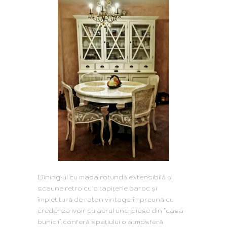
Dining-ul cu masa rotundă extensibilă și
scaune retro cu o tapițerie baroc și
împletitură de ratan vintage, împreună cu
credenza ivoir cu aerul unei piese din “casa
bunicii”, conferă spațiului o atmosferă