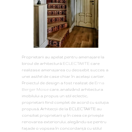
Proprietarii au apelat pentru amenajare la
biroul de arhitectură
ECLECTARTE
care
realizase amenajarea cu deosebit succes a
unei astfel de case chiar în acelaşi cartier.
Proiectul de design a fost realizat de
Erna
Berger Moise
care, analizând arhitectura
imobilului a propus un stil eclectic,
proprietarii fiind complet de acord cu soluţia
propusă. Arhitecţii de la ECLECTARTE au
consiliat proprietarii şi în ceea ce priveşte
renovarea exteriorului, alegându-se pentru
faţade o vopsea în concordanţă cu stilul