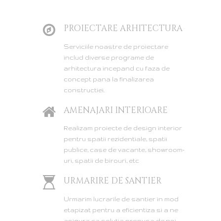
PROIECTARE ARHITECTURA
Serviciile noastre de proiectare
includ diverse programe de
arhitectura incepand cu faza de
concept pana la finalizarea
constructiei.
AMENAJARI INTERIOARE
Realizam proiecte de design interior
pentru spatii rezidentiale, spatii
publice, case de vacante, showroom-
uri, spatii de birouri, etc
URMARIRE DE SANTIER
Urmarim lucrarile de santier in mod
etapizat pentru a eficientiza si a ne
asigura ca solutia propusa de noi