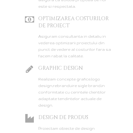
este si respectata.
OPTIMIZAREA COSTURILOR
DE PROIECT
Asiguram consultanta in detaliu in
vederea optimizarii proiectului din
punct de vedere al costurilor fara sa
facem rabat la calitate.
GRAPHIC DESIGN
Realizam concepte grafice,logo
design,rebranduire sigle brand,in
conformitate cu cerintele clientilor
adaptate tendintelor actuale de
design.
DESIGN DE PRODUS
Proiectam obiecte de design