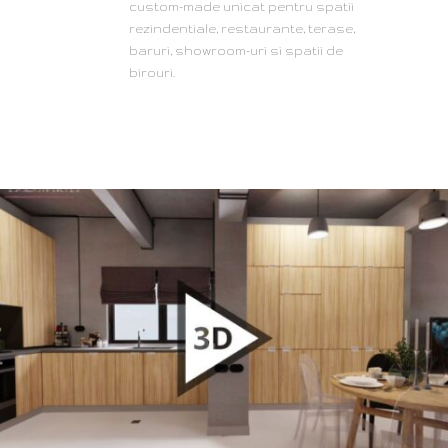
custom-made unicat pentru spatii
rezindentiale, restaurante, terase,
baruri, showroom-uri si spatii de
birouri.