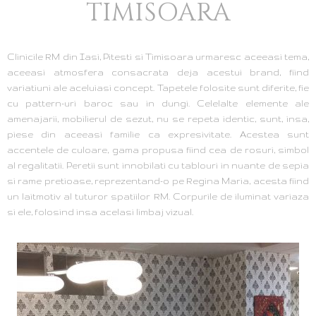
TIMISOARA
Clinicile RM din Iasi, Pitesti si Timisoara urmaresc aceeasi tema,
aceeasi atmosfera consacrata deja acestui brand, fiind
variatiuni ale aceluiasi concept. Tapetele folosite sunt diferite, fie
cu pattern-uri baroc sau in dungi. Celelalte elemente ale
amenajarii, mobilierul de sezut, nu se repeta identic, sunt, insa,
piese din aceeasi familie ca expresivitate. Acestea sunt
accentele de culoare, gama propusa fiind cea de rosuri, simbol
al regalitatii. Peretii sunt innobilati cu tablouri in nuante de sepia
si rame pretioase, reprezentand-o pe Regina Maria, acesta fiind
un laitmotiv al tuturor spatiilor RM. Corpurile de iluminat variaza
si ele, folosind insa acelasi limbaj vizual.