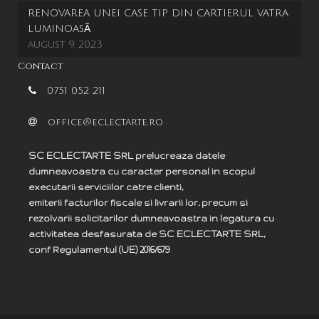
RENOVAREA UNEI CASE TIP DIN CARTIERUL VATRA
LUMINOASĂ
august 9, 2023
Contact
0751 052 211
office@eclectarte.ro
SC ECLECTARTE SRL prelucreaza datele
dumneavoastra cu caracter personal in scopul
executarii serviciilor catre clienti,
emiterii facturilor fiscale si livrarii lor, precum si
rezolvarii solicitarilor dumneavoastra in legatura cu
activitatea desfasurata de SC ECLECTARTE SRL,
c
onf
Regulamentul (UE) 2016/679