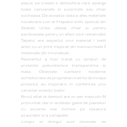
placut sa creeze o atmosfera care sparge
toate canoanele si surprinde sau chiar
socheaza. De aceasta data a ales materiale
novatoare, cum ar fi tapetul vinilic special, din
Statele Unite, utilizat chiar si pentru
pardoseala, pentru un efect vizut remarcabil.
Tapetul are aspectul unui material ! textil
antic cu un print inspirat din manuscrisele I
medievale, din incunabule.
Pavimentul a fost tratat cu straturi de
protectie poliuretanica transparenta si
mata. Obiectele sanitare moderne,
achizitionate de proprietari inainte de incepe
proiectul, au inspirat-o in conferirea unui
caracter eclectic bailor.
Biroul aflat la demisol are un aer masculin M
pronuntat, dar in aceleasi game de pasteluri
cu accente mai inchise pe tesatura
scaunelor si a canapelei.
Livingul st diningul sunt dominate de