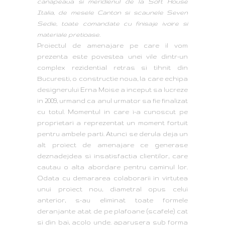
canapeaua si meridienul de la Soft House
Italia, de mesele Canton si scaunele Seven
Sedie, toate comandate cu finisaje ivoire si
materiale pretioase.
Proiectul de amenajare pe care il vom
prezenta este povestea unei vile dintr-un
complex rezidential retras si tihnit din
Bucuresti, o constructie noua, la care echipa
designerului Erna Moise a inceput sa lucreze
in 2009, urmand ca anul urmator sa fie finalizat
cu totul. Momentul in care i-a cunoscut pe
proprietari a reprezentat un moment fortuit
pentru ambele parti. Atunci se derula deja un
alt proiect de amenajare ce generase
deznadejdea si insatisfactia clientilor, care
cautau o alta abordare pentru caminul lor.
Odata cu demararea colaborarii in virtutea
unui proiect nou, diametral opus celui
anterior, s-au eliminat toate formele
deranjante atat de pe plafoane (scafele) cat
si din bai, acolo unde. aparusera sub forma