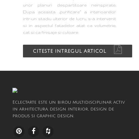
unor planuri despartitoare neinspirate,
Dupa aceasta „purificare” a interioarelor
intr-un stadiu ulterior de lucru, s-a intervenit
si in aspectul fatadelor atat ca volumetrie,
cat si ca finisaje si culoare.
CITESTE INTREGUL ARTICOL
Eclectarte este un birou multidisciplinar activ
in arhitectura, design interior, design de
produs si graphic design.