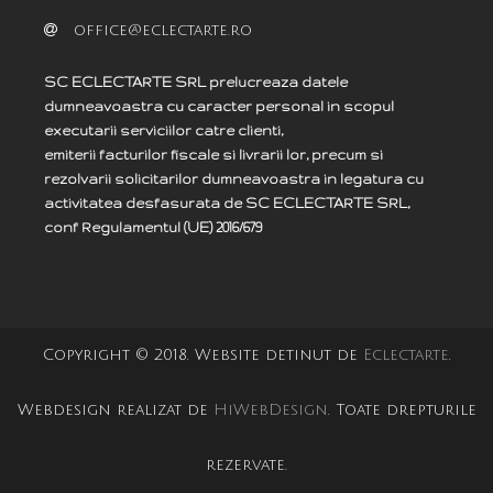
office@eclectarte.ro
SC ECLECTARTE SRL prelucreaza datele
dumneavoastra cu caracter personal in scopul
executarii serviciilor catre clienti,
emiterii facturilor fiscale si livrarii lor, precum si
rezolvarii solicitarilor dumneavoastra in legatura cu
activitatea desfasurata de SC ECLECTARTE SRL,
c
onf
Regulamentul (UE) 2016/679
Copyright © 2018. Website detinut de
Eclectarte
.
Webdesign realizat de
HiWebDesign
. Toate drepturile
rezervate.