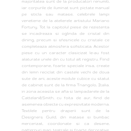
majoritatea sunt de la producatori renumiti,
iar corpurile de iluminat sunt pictate manual
pe sticla sau matase, celebrele lampi
venetiene de la atelierele artistului Mariano
Fortuny. Tot la capitolul piese de rezistenta
se incadreaza si oglinda de cristal din
dining, precum si sfesnicele cu cristale ce
completeaza atmosfera sofisticata. Acestor
piese cu un caracter clasicizat le-au fost
alaturate unele din cu totul alt registru. Fiind
contemporane, foarte speciale insa, create
din lemn reciclat din castele vechi de doua
sute de ani, aceste module cubice cu statut
de cabinet sunt de la firma Triangolo, Italia.
in zona aceasta se afla si lampadarele de la
Cattelani&Smith, cu foita de aur, fiind de
asemenea obiecte cu expresivitate moderna.
Textilele pentru draperii sunt de la
Designers Guild, din matase si bumbac
mercerizat, coordonate si ca desene,
patternuri mari, teatrale si foarte decorative,