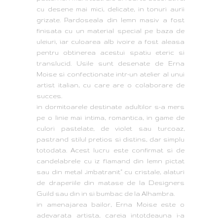
cu desene mai mici, delicate, in tonuri aurii
grizate. Pardoseala din lemn masiv a fost
finisata cu un material special pe baza de
uleiuri, iar culoarea alb ivoire a fost aleasa
pentru obtinerea acestui spatiu eteric si
translucid. Usile sunt desenate de Erna
Moise si confectionate intr-un atelier al unui
artist italian, cu care are o colaborare de
succes.
in dormitoarele destinate adultilor s-a mers
pe o linie mai intima, romantica, in game de
culori pastelate, de violet sau turcoaz,
pastrand stilul pretios si distins, dar simplu
totodata. Acest lucru este confirmat si de
candelabrele cu iz flamand din lemn pictat
sau din metal „imbatranit” cu cristale, alaturi
de draperiile din matase de la Designers
Guild sau din in si bumbac de la Alhambra.
in amenajarea bailor, Erna Moise este o
adevarata artista, careia intotdeauna i-a