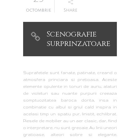
octombrie
Share
Scenografie
surprinzatoare
Suprafetele sunt fanate, patinate, creand o
atmosfera princiara si pretioasa. Aceste
elemente opulente in tonuri de auriu, alaturi
de violeturi sau nuante purpurii creeaza
somptuozitatea baroca dorita, insa in
combinatie cu albul si griul cald inspira in
acelasi timp un spatiu pur, linistit, echilibrat.
Piesele de mobilier au un aer clasic, dar, fiind
o interpretare, nu sunt greoaie. Au linii uneori
gratioase, alteori sobre si elegante,