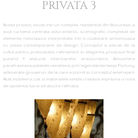
PRIVATA 3
Acest proiect, situat intr-un complex rezidential din Bucuresti, a
avut ca tema centrala stilul eclectic, scenografic, completat de
elemente neoclasice interpretate intr-o coabitare armonioasa
cu piese contemporane de design. Conceptul a plecat de la
cultul pentru pretiozitate, rafinament si eleganta, produsul final
putand fi alaturat interioarelor aristocratice. Atmosfera
parafrazeaza palatele venetiene prin legendarele lampi Fortuny,
adevarate giuvaeruri, de la care a pornit si conceptul amenajarii.
Atat mobilierul, cat si materialele textile creeaza impreuna o nota
de opulenta, lux si stralucire rafinata.