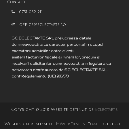
Contact
0751 052 211
office@eclectarte.ro
SC ECLECTARTE SRL prelucreaza datele
dumneavoastra cu caracter personal in scopul
executarii serviciilor catre clienti,
emiterii facturilor fiscale si livrarii lor, precum si
rezolvarii solicitarilor dumneavoastra in legatura cu
activitatea desfasurata de SC ECLECTARTE SRL,
c
onf
Regulamentul (UE) 2016/679
Copyright © 2018. Website detinut de
Eclectarte
.
Webdesign realizat de
HiWebDesign
. Toate drepturile