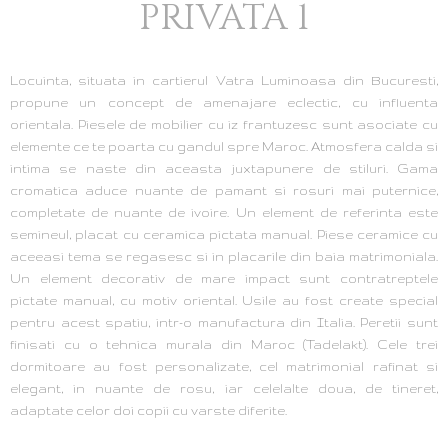
PRIVATA 1
Locuinta, situata in cartierul Vatra Luminoasa din Bucuresti,
propune un concept de amenajare eclectic, cu influenta
orientala. Piesele de mobilier cu iz frantuzesc sunt asociate cu
elemente ce te poarta cu gandul spre Maroc. Atmosfera calda si
intima se naste din aceasta juxtapunere de stiluri. Gama
cromatica aduce nuante de pamant si rosuri mai puternice,
completate de nuante de ivoire. Un element de referinta este
semineul, placat cu ceramica pictata manual. Piese ceramice cu
aceeasi tema se regasesc si in placarile din baia matrimoniala.
Un element decorativ de mare impact sunt contratreptele
pictate manual, cu motiv oriental. Usile au fost create special
pentru acest spatiu, intr-o manufactura din Italia. Peretii sunt
finisati cu o tehnica murala din Maroc (Tadelakt). Cele trei
dormitoare au fost personalizate, cel matrimonial rafinat si
elegant, in nuante de rosu, iar celelalte doua, de tineret,
adaptate celor doi copii cu varste diferite.