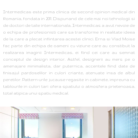
Intermedicas este prima clinica de second opinion medical din
Romania, fondata in 2011. Dispunand de cele mai noi tehnologii si
de doctori de talie internationala, Intermedicas a avut nevoie de
o echipa de profesionisti care sa transforme in realitate ideea
de la care a plecat infiintarea acestei clinici. Erna si Vlad Moise
fac parte din echipa de oameni cu viziune care au constibuit la
realizarea imaginii Intermedicas, ei fiind cei care au semnat
conceptul de design interior. Astfel, designerii au mers pe o
amenajare minimalista, dar puternica, accentele fiind date de
finisajul pardoselilor in culori criante, atenuate insa de albul
peretilor. Pattern-urile jucause regasite in cabinete, impreuna cu
tablourile in culori tari ofera spatiului o atmosfera prietenoasa,
total atipica unui spatiu medical.