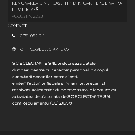
RENOVAREA UNEI CASE TIP DIN CARTIERUL VATRA
LUMINOASĂ
august 9, 2023
Contact
0751 052 211
office@eclectarte.ro
SC ECLECTARTE SRL prelucreaza datele
dumneavoastra cu caracter personal in scopul
executarii serviciilor catre clienti,
emiterii facturilor fiscale si livrarii lor, precum si
rezolvarii solicitarilor dumneavoastra in legatura cu
activitatea desfasurata de SC ECLECTARTE SRL,
c
onf
Regulamentul (UE) 2016/679