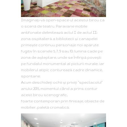
Imaginați-vă open-space-ul acestui birou ca
o scenă de teatru. Paravane mobile
antifonate delimitează actul I de actul II;
zona ospitalieră a bibliotecii și canapelei
primește continuu personaje noi apărute
fugitiv în scenele 5, 7, 9 sau 10; lumina cade pe
zona de așteptare, unde se înfiripă povești
pe fundalul monumental al picturii murale; iar
mobilerul atipic conturează cadre dinamice,
spontane.
Acum deschideți ochii și priviți “spectacolul”
anului 2015, momentul când a prins contur
acest birou scenografic,
foarte contemporan prin finisaje, obiecte de
mobilier, paletă cromatică.