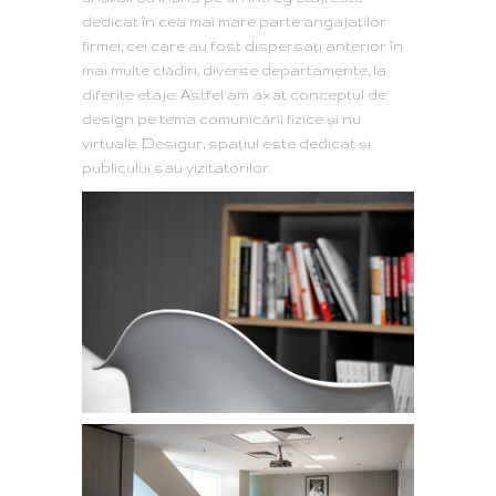
dedicat în cea mai mare parte angajaților
firmei, cei care au fost dispersați anterior în
mai multe clădiri, diverse departamente, la
diferite etaje. Astfel am axat conceptul de
design pe tema comunicării fizice și nu
virtuale. Desigur, spațiul este dedicat și
publicului sau vizitatorilor.