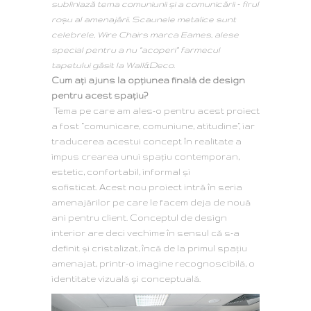
subliniază tema comuniunii și a comunicării – firul
roșu al amenajării. Scaunele metalice sunt
celebrele, Wire Chairs marca Eames, alese
special pentru a nu “acoperi” farmecul
tapetului găsit la Wall&Deco.
Cum ați ajuns la opțiunea finală de design
pentru acest spațiu?
Tema pe care am ales-o pentru acest proiect
a fost “comunicare, comuniune, atitudine“, iar
traducerea acestui concept în realitate a
impus crearea unui spațiu contemporan,
estetic, confortabil, informal și
sofisticat.
Acest nou proiect intră în seria
amenajărilor pe care le facem deja de nouă
ani pentru client. Conceptul de design
interior are deci vechime în sensul că s-a
definit și cristalizat, încă de la primul spațiu
amenajat, printr-o imagine recognoscibilă, o
identitate vizuală și conceptuală.