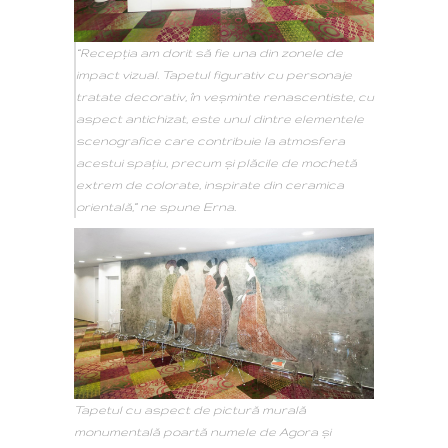
“Recepția am dorit să fie una din zonele de
impact vizual
. Tapetul figurativ cu personaje
tratate decorativ, în veșminte renascentiste, cu
aspect antichizat, este unul dintre elementele
scenografice care contribuie la atmosfera
acestui spațiu, precum și plăcile de mochetă
extrem de colorate, inspirate din ceramica
orientală,
” ne spune Erna.
Tapetul cu aspect de pictură murală
monumentală poartă numele de Agora și