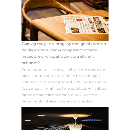
Cum ați reușit să integrați designish partea
de depozitare, dar și compartimentările
necesare unui spațiu de lucru eficient
ordonat?
Am propus un mix and match între piese de
birouri mai populare și obiecte de design
celebre, care schimbă mult echilibrul vizual în
favoarea unei atmosfere estetice. Am utilizat
piese de mobilier și obiecte auxiliare ale
designerilor italieni, danezi și suedezi.