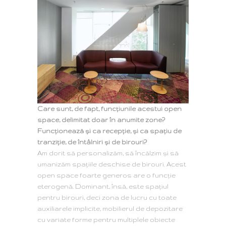
Care sunt, de fapt, funcțiunile acestui open
space, delimitat doar în anumite zone?
Funcționează și ca recepție, și ca spațiu de
tranziție, de întâlniri și de birouri?
Am dorit să personalizăm, să încălzim și să
umanizăm spațiile deschise de birouri.
Acest
open space foarte generos are o funcție
eterogenă. Dominant, însă, este spațiul
pentru birouri, deci zona de lucru cu toate
auxiliarele implicite, mobilierul de depozitare
cu variate forme pentru multiplele obiecte