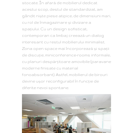
stocate. În afară de mobilierul dedicat
acestui scop, destul de standardizat, am
gândit niște piese atipice, de dimensiuni mari,
cu rol de înmagazinare și divizare a
spațiului.
Cu un design sofisticat,
contemporan ca limbaj
creează
un dialog
interesant cu restul mobilierului
minimalist.
Zona open space mai încorporează și spații
de discuție, miniconference-rooms informale,
cu planuri despărțitoare amovibile (paravane
moderne finisate cu material
fonoabsorbant). Astfel,
mobilierul de birouri
devine ușor reconfigurabil în funcție de
diferite nevoi spontane.