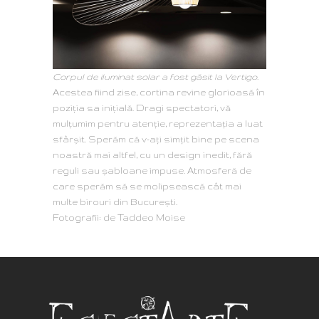
Corpul de iluminat solar a fost găsit la Vertigo.
Acestea fiind zise, cortina revine glorioasă în
poziția sa inițială. Dragi spectatori, vă
mulțumim pentru atenție, reprezentația a luat
sfârșit. Sperăm că v-ați simțit bine pe scena
noastră mai altfel, cu un design inedit, fără
reguli sau șabloane impuse. Atmosferă de
care sperăm să se molipsească cât mai
multe birouri din București.
Fotografii: de Taddeo Moise