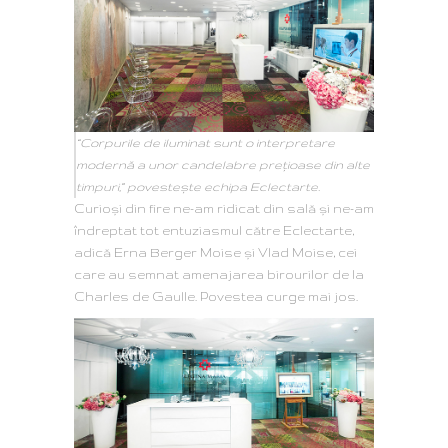
“Corpurile de iluminat sunt o interpretare
modernă a unor candelabre prețioase din alte
timpuri,
” povestește echipa Eclectarte.
Curioși din fire ne-am ridicat din sală și ne-am
îndreptat tot entuziasmul către Eclectarte,
adică Erna Berger Moise și Vlad Moise, cei
care au semnat amenajarea birourilor de la
Charles de Gaulle. Povestea curge mai jos.