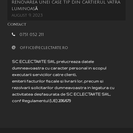
RENOVAREA UNEI CASE TIP DIN CARTIERUL VATRA
LUMINOASĂ
august 9, 2023
Contact
0751 052 211
office@eclectarte.ro
SC ECLECTARTE SRL prelucreaza datele
dumneavoastra cu caracter personal in scopul
executarii serviciilor catre clienti,
emiterii facturilor fiscale si livrarii lor, precum si
rezolvarii solicitarilor dumneavoastra in legatura cu
activitatea desfasurata de SC ECLECTARTE SRL,
c
onf
Regulamentul (UE) 2016/679