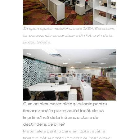
În open space mobilierul este IKEA, Estel.com,
iar paravanele separatoare din fetru vin de la
Buzzy Space.
Cum ați ales materialele și culorile pentru
fiecare zonă în parte, astfel încât ele să
imprime, încă de la intrare, o stare de
destindere, de bine?
Materialele pentru care am optat atâ
t la
finisaje, cât și pentru obiecte au fost alese