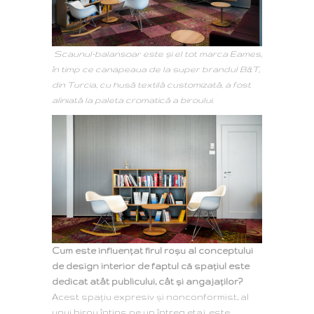
Scaunul-balansoar este și el tot marca Eames,
în timp ce canapeaua de la super brandul B&T,
din Turcia, cu husă textilă customizată, a fost
aliniată la paleta cromatică a biroului.
Cum este influențat firul roșu al conceptului
de design interior de faptul că spațiul este
dedicat atât publicului, cât și angajaților?
Acest spațiu expresiv și nonconformist, al
unui birou întins pe un întreg etaj, este