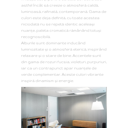
astfel încât să creeze o atmosferă caldă,
luminoasă, rafinată, contemporană. Gama de
culori este deja definită, cu toate acestea
niciodată nu se repetă identic aceleași
nuanțe, paleta cromatică rămânând totuși
recognoscibilă.
Alburile sunt dominante inducând
luminozitate și o atmosferă eterică, inspirând
relaxare și o stare de bine. Accentele sunt
din gama de rozuri fucsia, violeturi, purpuriuri,
iar ca un contrapunct apar nuanțele de
verde complementar. Aceste culori vibrante
inspiră dinamism și energie.