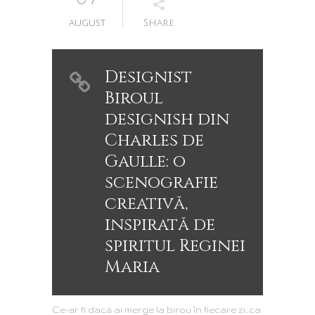
august
Share
Designist
Biroul
designish din
Charles de
Gaulle: o
scenografie
creativă,
inspirată de
spiritul Reginei
Maria
Ce-ar fi dacă ai merge la birou în fiecare zi, ca