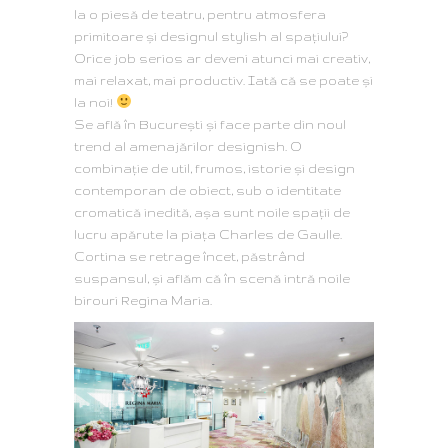
la o piesă de teatru, pentru atmosfera
primitoare și designul stylish al spațiului?
Orice job serios ar deveni atunci mai creativ,
mai relaxat, mai productiv. Iată că se poate și
la noi!
Se află în București și face parte din noul
trend al amenajărilor designish. O
combinație de util, frumos, istorie și design
contemporan de obiect, sub o identitate
cromatică inedită, așa sunt noile spații de
lucru apărute la piața Charles de Gaulle.
Cortina se retrage încet, păstrând
suspansul, și aflăm că în scenă intră noile
birouri Regina Maria.